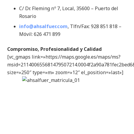
C/ Dr. Fleming nº 7, Local, 35600 – Puerto del
Rosario
info@ahsalfuer.com
, Tlfn/Fax: 928 851 818 –
Móvil: 626 471 899
Compromiso, Profesionalidad y Calidad
[vc_gmaps link=»https://maps.google.es/maps/ms?
msid=211400655681479507214.0004f2a90a781fec2bed
size=»250″ type=»m» zoom=»12″ el_position=»last»]